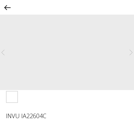
INVU IA22604C