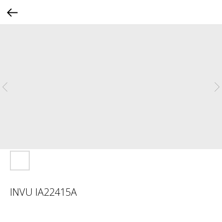
INVU IA22415A