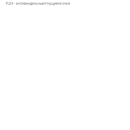
FLEX - антивандальные/гнущиеся очки