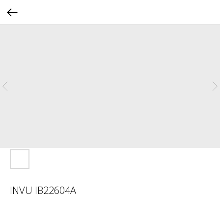
INVU IB22604A