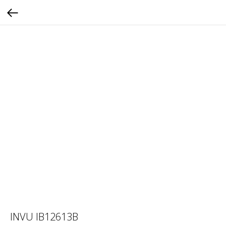
INVU IB12613B