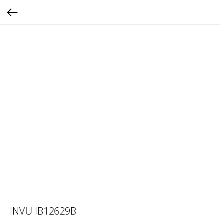
INVU IB12629B