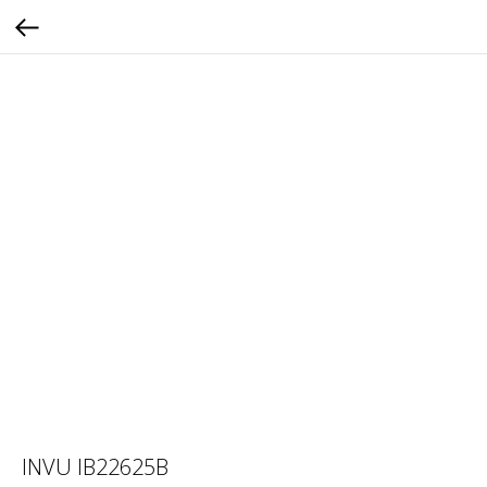
INVU IB22625B