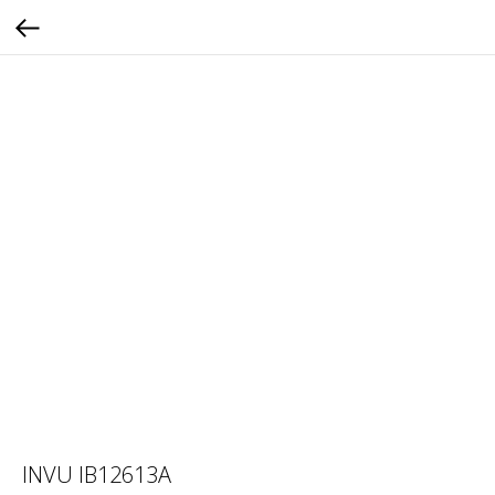
INVU IB12613A