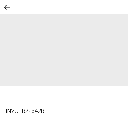
INVU IB22642B