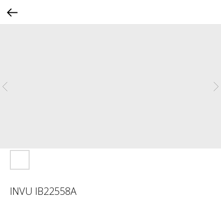
INVU IB22558A