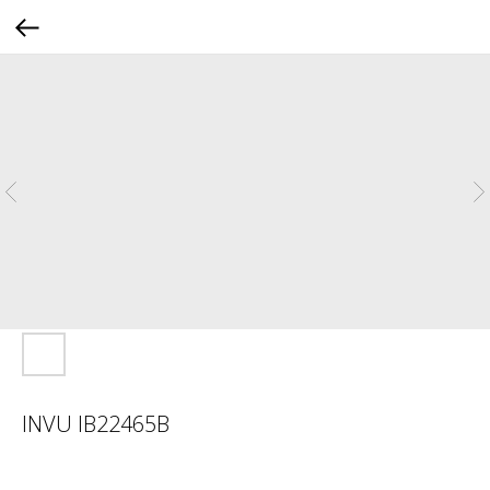
INVU IB22465B